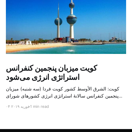
کویت میزبان پنجمین کنفرانس
استراتژی انرژی می‌شود
کویت: الشرق الأوسط کشور کویت فردا (سه شنبه) میزبان
پنجمین کنفرانس سالانهٔ استراتژی انرژی کشورهای شورای
همکاری خلیج می‌شود. به گزارش الشرق الاوسط، حدود ۳۰۰
1 min read
۰۴ فوریه ۲۰۱۹
متخصص از شرکت‌های جهانی نفت و گاز در این کنفرانس
شرکت خواهند کرد. سازمان نفت کویت روز گذشته طی
بیانیه‌ای اعلام کرد که میزبان این کنفرانس به سرپرس