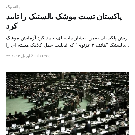
بالستیک
پاکستان تست موشک بالستیک را تایید
کرد
ارتش پاکستان ضمن انتشار بیانیه ای، تایید کرد آزمایش موشک
بالستیک “هاتف ۳ غزنوی” که قابلیت حمل کلاهک هسته ای را
نیز دارد، رو زسه شنبه انجام شد و موفقیت‌آمیز بود. در بیانیه
2 min read
۲۲ آوریل ۲۰۱۴
ارتش پاکستان محل این آزمایش ذکر نشده اما تاکید شده که
“هاتف ۳ غزنوی” قادر هدف را در فاصله ۲۹۰ کیلومتری من