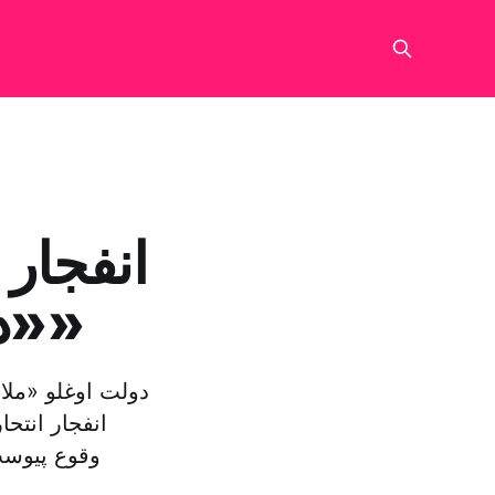
انفجار
«دروازه جهاد» به روی «داعش»
دولت اوغلو «ملا
انفجار انت
وقوع پیوست