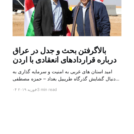
بالاگرفتن بحث و جدل در عراق
درباره قراردادهای انعقادی با اردن
امید استان های غربی به امنیت و سرمایه گذاری به
دنبال گشایش گذرگاه طریبیل بغداد – حمزه مصطفی
یک روز بیشتر از اعلام خبر گشایش گذرگاه مرزی
3 min read
۰۴ فوریه ۲۰۱۹
طریبیل توسط عادل عبد المهدی نخست وزیر عراق و
عمر الرزاز همتای اردنی اش نگذشته بود که ده ها
کامیون روز یکشنبه (۳ فوریه) از اردن از این […]