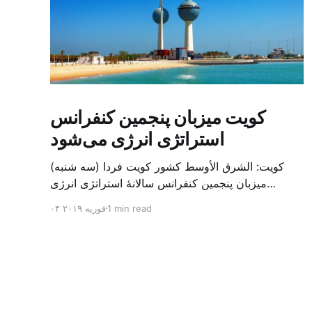
کویت میزبان پنجمین کنفرانس
استراتژی انرژی می‌شود
کویت: الشرق الأوسط کشور کویت فردا (سه شنبه)
میزبان پنجمین کنفرانس سالانهٔ استراتژی انرژی
کشورهای شورای همکاری خلیج می‌شود. به گزارش
1 min read
۰۴ فوریه ۲۰۱۹
الشرق الاوسط، حدود ۳۰۰ متخصص از شرکت‌های
جهانی نفت و گاز در این کنفرانس شرکت خواهند کرد.
سازمان نفت کویت روز گذشته طی بیانیه‌ای اعلام کرد
که میزبان این کنفرانس به سرپرس