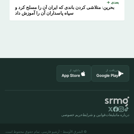
بعدی →
بحرین: متلاشی کردن باندی که ایران آن را مسلح کرد و
سپاه پاسداران آن را آموزش داد
دریافت از
دانلود از
App Store
Google Play
درباره ما
تبلیغات
قوانین و شرایط
حریم خصوصی
© الشرق الأوسط - آرشیو فارسی. تمام حقوق محفوظ است.