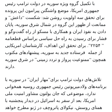
با تکمیل گروه ویژه سوریه در دولت ترامپ رئیس
جمهوری امریکا، موضع واشنگتن پیرامون این پرونده
برای تحقق سه اولویت روشن شد: شکست “داعش” و
ممانعت از ظهور این گروه در شمال شرق سوریه، پایان
دادن به نفوذ ایران و همکاری با مسکو از راه گفت‌وگو و
فشار برای رسیدن به راه حل سیاسی براساس قطعنامه
” ۲۲۵۴″. برای تحقق این اهداف، کارشناسان امریکایی
از جمله فرستاده جدید به سوریه، پیشنهادهای مکتوب
همچون “ممنوعیت پرواز و تردد زمینی” در شرق سوریه
دارند.
تلاش‌های دولت ترامپ برای”مهار ایران” در سوریه با
برنامه‌های ولادمیرپوتین رئیس جمهوری روسیه همخوانی
ندارد، موضوعی که جان بولتون مشاور امنیت ملی
امریکا، بعد از سفر به اسرائیل در دیدار پنجشنبه با
همتای روسش، نیکولای پاتروچف در ژنو مطرح خواهد