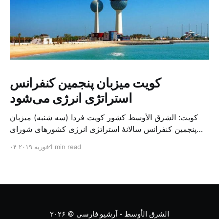
کویت میزبان پنجمین کنفرانس
استراتژی انرژی می‌شود
کویت: الشرق الأوسط کشور کویت فردا (سه شنبه) میزبان
پنجمین کنفرانس سالانهٔ استراتژی انرژی کشورهای شورای
همکاری خلیج می‌شود. به گزارش الشرق الاوسط، حدود ۳۰۰
1 min read
۰۴ فوریه ۲۰۱۹
متخصص از شرکت‌های جهانی نفت و گاز در این کنفرانس
شرکت خواهند کرد. سازمان نفت کویت روز گذشته طی
بیانیه‌ای اعلام کرد که میزبان این کنفرانس به سرپرس
الشرق الأوسط - آرشیو فارسی
© ۲۰۲۶