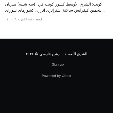
کویت: الشرق الأوسط کشور کویت فردا (سه شنبه) میزبان
پنجمین کنفرانس سالانهٔ استراتژی انرژی کشورهای شورای
همکاری خلیج می‌شود. به گزارش الشرق الاوسط، حدود ۳۰۰
1 min read
۰۴ فوریه ۲۰۱۹
متخصص از شرکت‌های جهانی نفت و گاز در این کنفرانس
شرکت خواهند کرد. سازمان نفت کویت روز گذشته طی
بیانیه‌ای اعلام کرد که میزبان این کنفرانس به سرپرس
الشرق الأوسط - آرشیو فارسی
© ۲۰۲۶
Sign up
Powered by Ghost