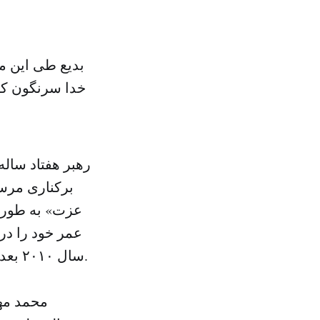
بدیع طى این مد
خدا سرنگون کر
برکنارى مرس
سال ٢٠١٠ بعد از کناره گیرى محمد مهدى عاکف به جاى وى رهبر اخوان المسلمین شد.