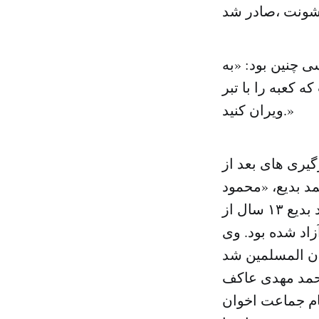
ى چنین بود: «به
کعبه را با تبر
ویران کنید.»
خود عمار را در درگیرى هاى بعد از
د بدیع، «محمود
عزت» به طور موقت رهبرى اخوان المسلمین را برعهده گرفت. محمد بدیع ١٣ سال از
صر گذرانده و سال ٢٠٠٣ از زندان آزاد شده بود. وى
مد مهدى عاکف
رشد عام جماعت اخوان