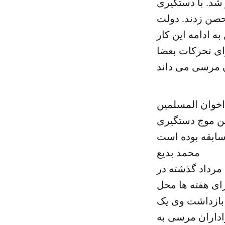
شد. با دستگیرى
حصن زدند. دولت
 ادامه این کار
اى تحرکات بعضا
اخوان المسلمین
ین موج دستگیرى
محمد بدیع
محمد بدیع رهبر و «مرشد عام» جماعت اخوان المسلمین مصر ٢٨ مرداد گذشته در
اى هفته ها محل
بازداشت وى یک
 جرم تحریک هواداران مرسى به