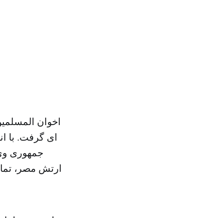
اى گرفت. با ا
جمهورى وى 
ارتش مصر، تمام