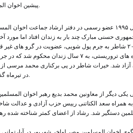
پیشین اخوان المسلمین مصر بود.
شاطر از سال ۱۹۹۵ عضو رسمی در دفتر ارشاد جماعت اخوان 
ورى حسنى مبارک چند بار به زندان افتاد اما مورد آخ
تر بود. سال ٢٠٠٨ شاطر به جرم پول شویی، عضویت در گرو های غیر
مالی از گروه های تروریستی، به ٧ سال زندان محکوم شد
ندان آزاد شد. خیرات شاطر در پى برکنارى محمد مرسى 
در تیرماه گذشته دستگیر شد.
 یکى دیگر از معاونین محمد بدیع رهبر اخوان المسلمین
ه همراه سعد الکتاتنى رییس حزب آزادى و عدالت شا
وى اخوان المسلمین مصر اواخر شهریور در آپارتمانى د