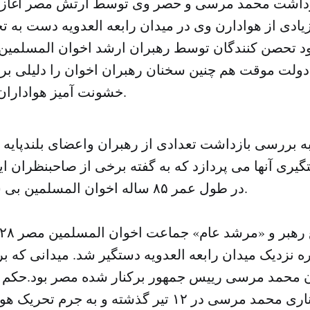
بازداشت محمد مرسى و حصر وى توسط ارتش مصر آغاز 
ادى از هوادارن وى در میدان رابعه العدویه دست به ت
د تحصن کنندگان توسط رهبران ارشد اخوان المسلمین به
دولت موقت هم چنین سخنان رهبران اخوان را دلیلى بر
خشونت آمیز هواداران مرسى مى داند.
ه بررسی بازداشت تعدادى از رهبران واعضاى بلندپایه 
یرى آنها می پردازد که به گفته برخى از صاحبنظران ا
در طول عمر ٨۵ ساله اخوان المسلمین بى سابقه بوده است.
نزدیک میدان رابعه العدویه دستگیر شد. میدانى که بر
 محمد مرسى رییس جمهور برکنار شده مصر بود.حکم 
هفته بعد از برکنارى محمد مرسى در ١٢ تیر گذشته و به