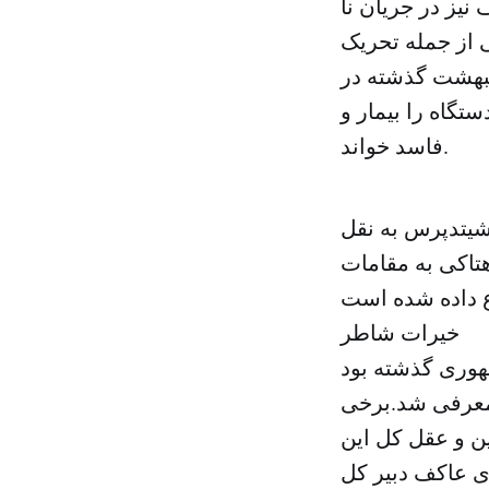
 شد. عاکف نیز در جریان نا
 از جمله تحریک
بهشت گذشته در
گاه را بیمار و
فاسد خواند.
شیتدپرس به نقل
تاکی به مقامات
خیرات شاطر
هورى گذشته بود
معرفى شد.برخى
ین و عقل کل این
ى عاکف دبیر کل