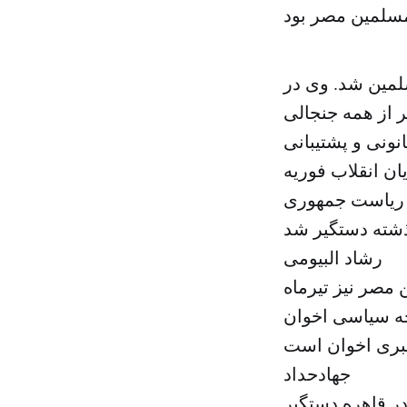
المسلمین شد. وى در
ر از همه جنجالى
 قانونی و پشتیبانی
 که در جریان انقلاب فوریه
از ریاست جمهورى
رشاد البیومى
 مصر نیز تیرماه
خه سیاسى اخوان
جهادحداد
ر قاهره دستگیر