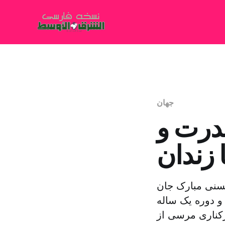
جهان
قدرت و
 زندان
صر و سقوط دولت حسنى مبارک جان
و دوره یک ساله
رکنارى مرسى از