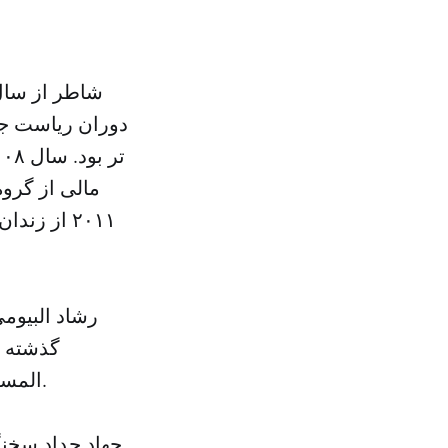
دوران ریاست جمه
٢٠١١ از ز
رشاد البیومى
گذشته ب
المسلمین دستگیر شد. رشاد از اعضای کمتر شناخته شده رهبری اخوان است.
جهاد حداد سخنگ