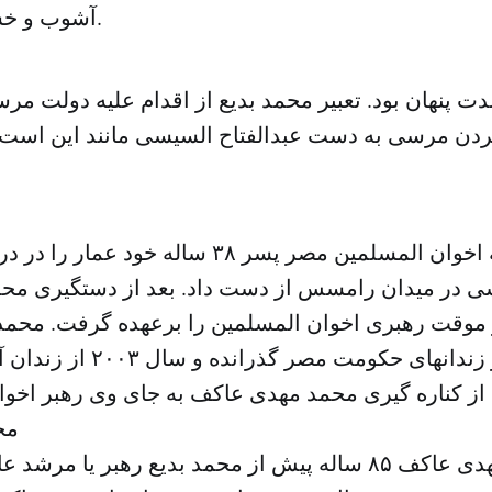
آشوب و خشونت ،صادر شد.
ت پنهان بود. تعبیر محمد بدیع از اقدام علیه دولت مرس
دن مرسى به دست عبدالفتاح السیسى مانند این است که 
رهبر هفتاد ساله اخوان المسلمین مصر پسر ٣٨ ساله 
ى در میدان رامسس از دست داد. بعد از دستگیرى محم
عمر خود را در زندانهاى حکومت م
مح
محمد مهدى عاکف ٨۵ ساله پیش از محمد بدیع رهبر یا م