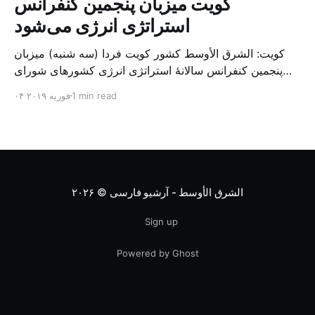
کویت میزبان پنجمین کنفرانس
استراتژی انرژی می‌شود
کویت: الشرق الأوسط کشور کویت فردا (سه شنبه) میزبان
پنجمین کنفرانس سالانهٔ استراتژی انرژی کشورهای شورای
همکاری خلیج می‌شود. به گزارش الشرق الاوسط، حدود ۳۰۰
1 min read
۰۴ فوریه ۲۰۱۹
متخصص از شرکت‌های جهانی نفت و گاز در این کنفرانس
شرکت خواهند کرد. سازمان نفت کویت روز گذشته طی
بیانیه‌ای اعلام کرد که میزبان این کنفرانس به سرپرس
الشرق الأوسط - آرشیو فارسی
© ۲۰۲۶
Sign up
Powered by Ghost