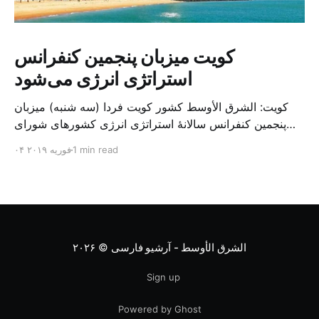
کویت میزبان پنجمین کنفرانس
استراتژی انرژی می‌شود
کویت: الشرق الأوسط کشور کویت فردا (سه شنبه) میزبان
پنجمین کنفرانس سالانهٔ استراتژی انرژی کشورهای شورای
همکاری خلیج می‌شود. به گزارش الشرق الاوسط، حدود ۳۰۰
1 min read
۰۴ فوریه ۲۰۱۹
متخصص از شرکت‌های جهانی نفت و گاز در این کنفرانس
شرکت خواهند کرد. سازمان نفت کویت روز گذشته طی
بیانیه‌ای اعلام کرد که میزبان این کنفرانس به سرپرس
الشرق الأوسط - آرشیو فارسی
© ۲۰۲۶
Sign up
Powered by Ghost