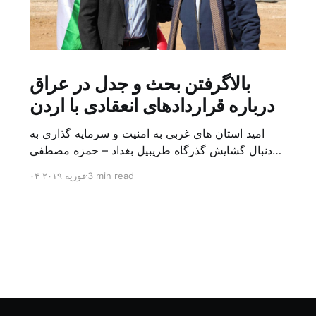
بالاگرفتن بحث و جدل در عراق
درباره قراردادهای انعقادی با اردن
امید استان های غربی به امنیت و سرمایه گذاری به
دنبال گشایش گذرگاه طریبیل بغداد – حمزه مصطفی
یک روز بیشتر از اعلام خبر گشایش گذرگاه مرزی
3 min read
۰۴ فوریه ۲۰۱۹
طریبیل توسط عادل عبد المهدی نخست وزیر عراق و
عمر الرزاز همتای اردنی اش نگذشته بود که ده ها
کامیون روز یکشنبه (۳ فوریه) از اردن از این […]