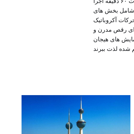
این سیرک در محوطه وسیع تئاتر به طول ۸۵ متر و عرض ۴۰ متر به مدت ۶۰ دقیقه اجرا
 شامل بخش های
حرکات آکروباتیک
ای رقص مدرن و
مایش های هیجان