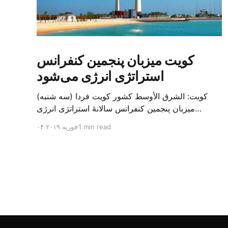
کویت میزبان پنجمین کنفرانس
استراتژی انرژی می‌شود
کویت: الشرق الأوسط کشور کویت فردا (سه شنبه)
میزبان پنجمین کنفرانس سالانهٔ استراتژی انرژی
کشورهای شورای همکاری خلیج می‌شود. به گزارش
1 min read
۰۴ فوریه ۲۰۱۹
الشرق الاوسط، حدود ۳۰۰ متخصص از شرکت‌های
جهانی نفت و گاز در این کنفرانس شرکت خواهند کرد.
سازمان نفت کویت روز گذشته طی بیانیه‌ای اعلام کرد
که میزبان این کنفرانس به سرپرس