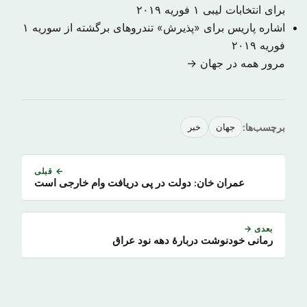
برای انتخابات لیبی
۱ فوریه ۲۰۱۹
اشاره پاریس برای «پذیرش» تندروهای برگشته از سوریه
۱
فوریه ۲۰۱۹
مرور همه در جهان →
برچسب‌ها:
جهان
خبر
← قبلی
عمران خان: دولت در پی دریافت وام خارجى است
بعدی →
رمانی خودنوشت دربارهٔ دهه نود عراق