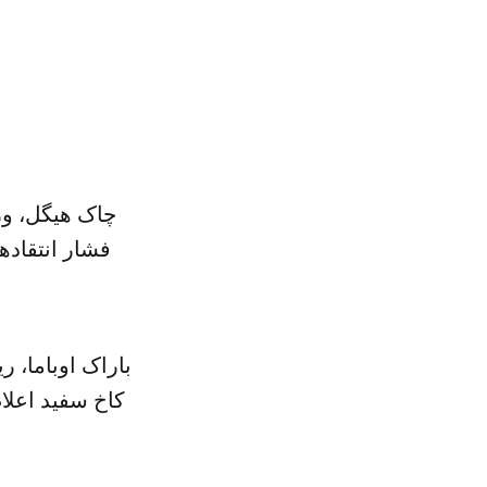
چاک هیگل، وز
فشار انتقاده
باراک اوباما، 
کاخ سفید اعلام