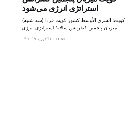
استراتژی انرژی می‌شود
کویت: الشرق الأوسط کشور کویت فردا (سه شنبه)
میزبان پنجمین کنفرانس سالانهٔ استراتژی انرژی
کشورهای شورای همکاری خلیج می‌شود. به گزارش
1 min read
۰۴ فوریه ۲۰۱۹
الشرق الاوسط، حدود ۳۰۰ متخصص از شرکت‌های
جهانی نفت و گاز در این کنفرانس شرکت خواهند کرد.
سازمان نفت کویت روز گذشته طی بیانیه‌ای اعلام کرد
که میزبان این کنفرانس به سرپرس
الشرق الأوسط - آرشیو فارسی
© ۲۰۲۶