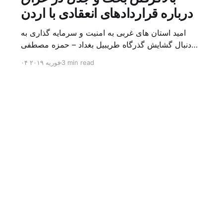
درباره قراردادهای انعقادی با اردن
امید استان های غربی به امنیت و سرمایه گذاری به
دنبال گشایش گذرگاه طریبیل بغداد – حمزه مصطفی
یک روز بیشتر از اعلام خبر گشایش گذرگاه مرزی
3 min read
۰۴ فوریه ۲۰۱۹
طریبیل توسط عادل عبد المهدی نخست وزیر عراق و
عمر الرزاز همتای اردنی اش نگذشته بود که ده ها
کامیون روز یکشنبه (۳ فوریه) از اردن از این […]
Sign up