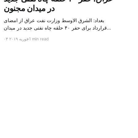
در میدان مجنون
بغداد: الشرق الاوسط وزارت نفت عراق از امضای
قرارداد برای حفر ۴۰ حلقه چاه نفتی جدید در میدان
بزرگ مجنون در استان بصره (جنوب) خبر داد. باسم
1 min read
۰۴ فوریه ۲۰۱۹
محمد خضیر مدعامل شرکت حفاری عراق روز یکشنبه
در نشست خبری گفت: سقف زمانی برای تولید ۲۴
ماهه است و به ۴۵۰ هزار بشکه از میدان مجنون می
[…]
Powered by Ghost