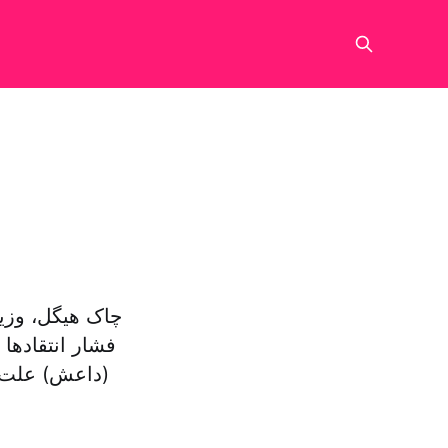
چاک هیگل، وزیر
فشار انتقادها
(داعش) علت ا