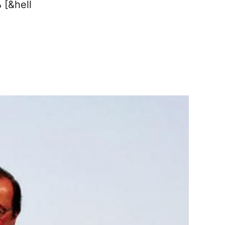
دبی برگزار می‌شود با شعار «تقویت نوآوری-رهبر تغییر» در نمایشگاه و [&hell