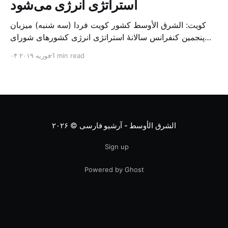
استراتژی انرژی می‌شود
کویت: الشرق الأوسط کشور کویت فردا (سه شنبه) میزبان
پنجمین کنفرانس سالانهٔ استراتژی انرژی کشورهای شورای
همکاری خلیج می‌شود. به گزارش الشرق الاوسط، حدود ۳۰۰
1 min read
۰۴ فوریه ۲۰۱۹
متخصص از شرکت‌های جهانی نفت و گاز در این کنفرانس
شرکت خواهند کرد. سازمان نفت کویت روز گذشته طی
بیانیه‌ای اعلام کرد که میزبان این کنفرانس به سرپرس
الشرق الأوسط - آرشیو فارسی
© ۲۰۲۶
Sign up
Powered by Ghost