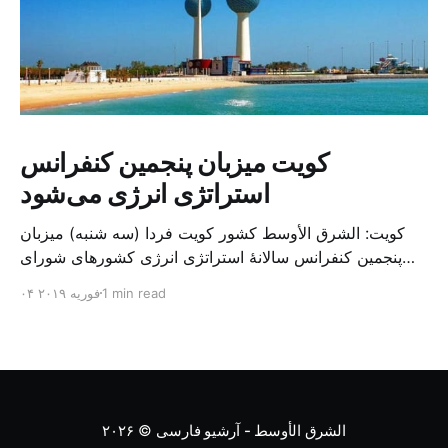
کویت میزبان پنجمین کنفرانس
استراتژی انرژی می‌شود
کویت: الشرق الأوسط کشور کویت فردا (سه شنبه) میزبان
پنجمین کنفرانس سالانهٔ استراتژی انرژی کشورهای شورای
همکاری خلیج می‌شود. به گزارش الشرق الاوسط، حدود ۳۰۰
1 min read
۰۴ فوریه ۲۰۱۹
متخصص از شرکت‌های جهانی نفت و گاز در این کنفرانس
شرکت خواهند کرد. سازمان نفت کویت روز گذشته طی
بیانیه‌ای اعلام کرد که میزبان این کنفرانس به سرپرس
الشرق الأوسط - آرشیو فارسی
© ۲۰۲۶