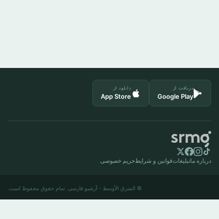
دریافت از
دانلود از
App Store
Google Play
درباره ما
تبلیغات
قوانین و شرایط
حریم خصوصی
© الشرق الأوسط - آرشیو فارسی. تمام حقوق محفوظ است.