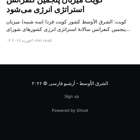
استراتژی انرژی می‌شود
کویت: الشرق الأوسط کشور کویت فردا (سه شنبه) میزبان
پنجمین کنفرانس سالانهٔ استراتژی انرژی کشورهای شورای
همکاری خلیج می‌شود. به گزارش الشرق الاوسط، حدود ۳۰۰
1 min read
۰۴ فوریه ۲۰۱۹
متخصص از شرکت‌های جهانی نفت و گاز در این کنفرانس
شرکت خواهند کرد. سازمان نفت کویت روز گذشته طی
بیانیه‌ای اعلام کرد که میزبان این کنفرانس به سرپرس
الشرق الأوسط - آرشیو فارسی
© ۲۰۲۶
Sign up
Powered by Ghost