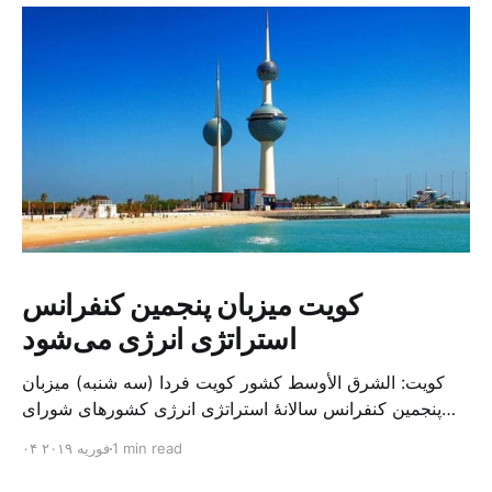
کویت میزبان پنجمین کنفرانس
استراتژی انرژی می‌شود
کویت: الشرق الأوسط کشور کویت فردا (سه شنبه) میزبان
پنجمین کنفرانس سالانهٔ استراتژی انرژی کشورهای شورای
همکاری خلیج می‌شود. به گزارش الشرق الاوسط، حدود ۳۰۰
1 min read
۰۴ فوریه ۲۰۱۹
متخصص از شرکت‌های جهانی نفت و گاز در این کنفرانس
شرکت خواهند کرد. سازمان نفت کویت روز گذشته طی