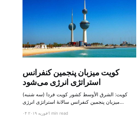
کویت میزبان پنجمین کنفرانس
استراتژی انرژی می‌شود
کویت: الشرق الأوسط کشور کویت فردا (سه شنبه)
میزبان پنجمین کنفرانس سالانهٔ استراتژی انرژی
کشورهای شورای همکاری خلیج می‌شود. به گزارش
1 min read
۰۴ فوریه ۲۰۱۹
الشرق الاوسط، حدود ۳۰۰ متخصص از شرکت‌های
جهانی نفت و گاز در این کنفرانس شرکت خواهند کرد.
سازمان نفت کویت روز گذشته طی بیانیه‌ای اعلام کرد
که میزبان این کنفرانس به سرپرس