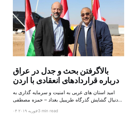
بالاگرفتن بحث و جدل در عراق
درباره قراردادهای انعقادی با اردن
امید استان های غربی به امنیت و سرمایه گذاری به
دنبال گشایش گذرگاه طریبیل بغداد – حمزه مصطفی
یک روز بیشتر از اعلام خبر گشایش گذرگاه مرزی
3 min read
۰۴ فوریه ۲۰۱۹
طریبیل توسط عادل عبد المهدی نخست وزیر عراق و
عمر الرزاز همتای اردنی اش نگذشته بود که ده ها
کامیون روز یکشنبه (۳ فوریه) از اردن از این […]