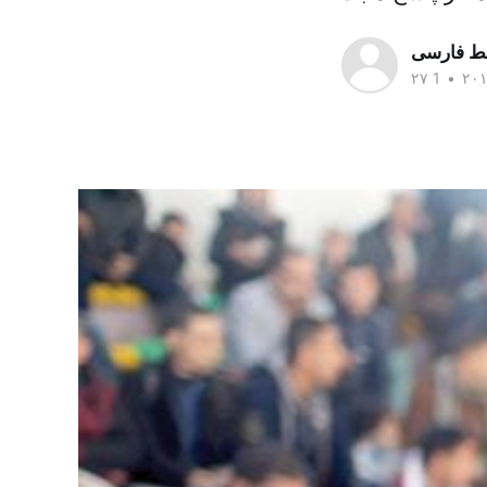
سط فارسی
•