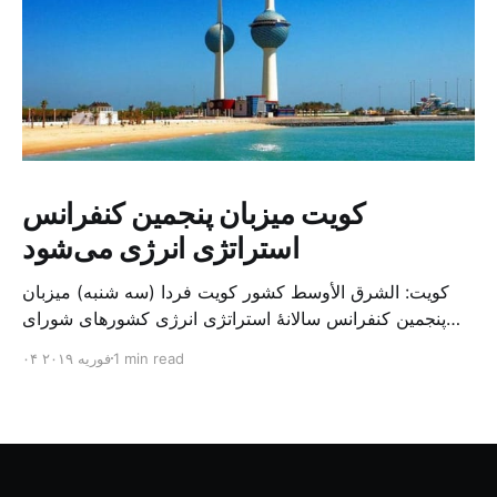
کویت میزبان پنجمین کنفرانس
استراتژی انرژی می‌شود
کویت: الشرق الأوسط کشور کویت فردا (سه شنبه) میزبان
پنجمین کنفرانس سالانهٔ استراتژی انرژی کشورهای شورای
همکاری خلیج می‌شود. به گزارش الشرق الاوسط، حدود ۳۰۰
1 min read
۰۴ فوریه ۲۰۱۹
متخصص از شرکت‌های جهانی نفت و گاز در این کنفرانس
شرکت خواهند کرد. سازمان نفت کویت روز گذشته طی
بیانیه‌ای اعلام کرد که میزبان این کنفرانس به سرپرس