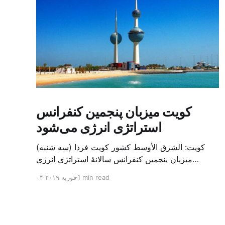
کویت میزبان پنجمین کنفرانس
استراتژی انرژی می‌شود
کویت: الشرق الأوسط کشور کویت فردا (سه شنبه)
میزبان پنجمین کنفرانس سالانهٔ استراتژی انرژی
کشورهای شورای همکاری خلیج می‌شود. به گزارش
1 min read
۰۴ فوریه ۲۰۱۹
الشرق الاوسط، حدود ۳۰۰ متخصص از شرکت‌های
جهانی نفت و گاز در این کنفرانس شرکت خواهند کرد.
سازمان نفت کویت روز گذشته طی بیانیه‌ای اعلام کرد
که میزبان این کنفرانس به سرپرس