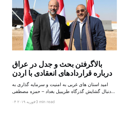
بالاگرفتن بحث و جدل در عراق
درباره قراردادهای انعقادی با اردن
امید استان های غربی به امنیت و سرمایه گذاری به
دنبال گشایش گذرگاه طریبیل بغداد – حمزه مصطفی
یک روز بیشتر از اعلام خبر گشایش گذرگاه مرزی
3 min read
۰۴ فوریه ۲۰۱۹
طریبیل توسط عادل عبد المهدی نخست وزیر عراق و
عمر الرزاز همتای اردنی اش نگذشته بود که ده ها
کامیون روز یکشنبه (۳ فوریه) از اردن از این […]