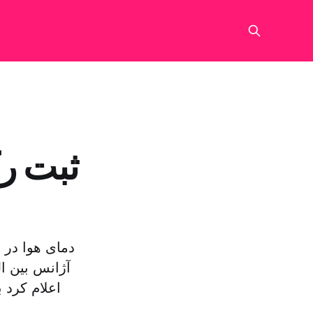
ثبت رک
آژانس بین ا