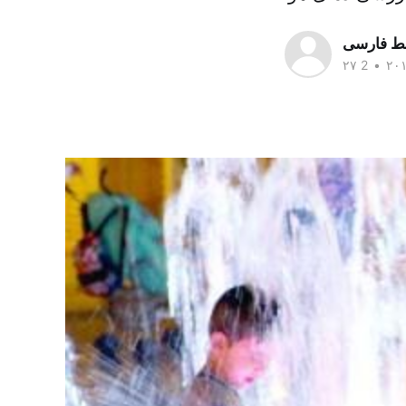
سط فارسی
•