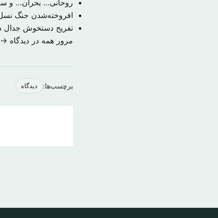
روحانی… بحران… و س
افروخته‌شدن جنگ نسل
تفریح دستخوش جدال د
مرور همه در دیدگاه →
برچسب‌ها:
دیدگاه