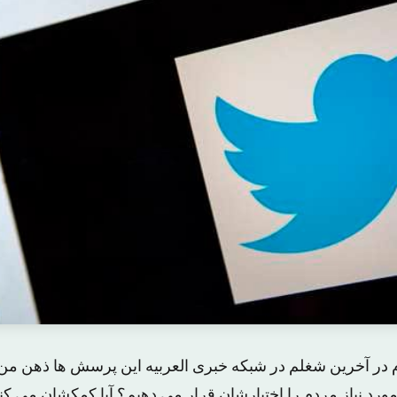
م در آخرین شغلم در شبکه خبری العربیه این پرسش ها ذهن من
 مورد نیاز مردم را اختیارشان قرار می دهیم؟ آیا کمکشان می کن