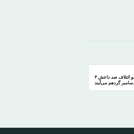
وزیران خارجه کشورهای عضو ائتلاف ضد داعش ۳
سامبر گردهم می‌آیند