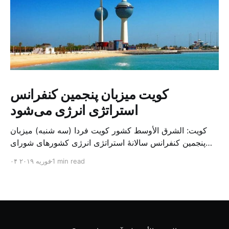
کویت میزبان پنجمین کنفرانس
استراتژی انرژی می‌شود
کویت: الشرق الأوسط کشور کویت فردا (سه شنبه) میزبان
پنجمین کنفرانس سالانهٔ استراتژی انرژی کشورهای شورای
همکاری خلیج می‌شود. به گزارش الشرق الاوسط، حدود ۳۰۰
1 min read
۰۴ فوریه ۲۰۱۹
متخصص از شرکت‌های جهانی نفت و گاز در این کنفرانس
شرکت خواهند کرد. سازمان نفت کویت روز گذشته طی
بیانیه‌ای اعلام کرد که میزبان این کنفرانس به سرپرس