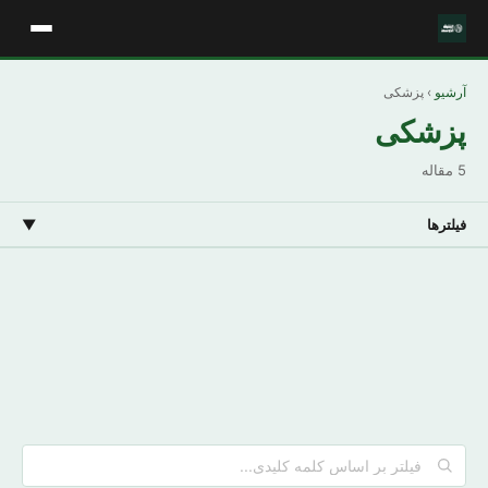
آرشیو
› پزشکی
پزشکی
5 مقاله
فیلترها
▼