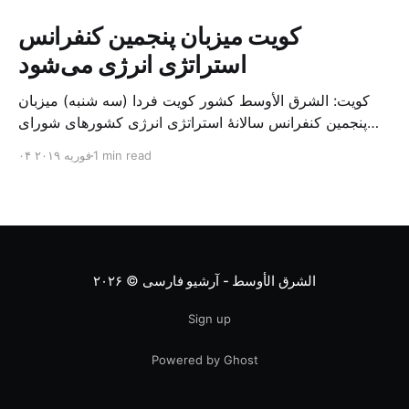
کویت میزبان پنجمین کنفرانس
استراتژی انرژی می‌شود
کویت: الشرق الأوسط کشور کویت فردا (سه شنبه) میزبان
پنجمین کنفرانس سالانهٔ استراتژی انرژی کشورهای شورای
همکاری خلیج می‌شود. به گزارش الشرق الاوسط، حدود ۳۰۰
1 min read
۰۴ فوریه ۲۰۱۹
متخصص از شرکت‌های جهانی نفت و گاز در این کنفرانس
شرکت خواهند کرد. سازمان نفت کویت روز گذشته طی
بیانیه‌ای اعلام کرد که میزبان این کنفرانس به سرپرس
الشرق الأوسط - آرشیو فارسی
© ۲۰۲۶
Sign up
Powered by Ghost