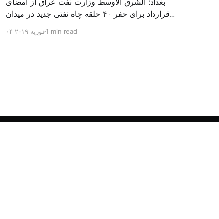
بغداد: الشرق الاوسط وزارت نفت عراق از امضای
قرارداد برای حفر ۴۰ حلقه چاه نفتی جدید در میدان
بزرگ مجنون در استان بصره (جنوب) خبر داد. باسم
1 min read
۰۴ فوریه ۲۰۱۹
محمد خضیر مدعامل شرکت حفاری عراق روز یکشنبه
در نشست خبری گفت: سقف زمانی برای تولید ۲۴
ماهه است و به ۴۵۰ هزار بشکه از میدان مجنون می
[…]
Powered by Ghost