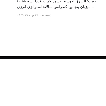
کویت: الشرق الأوسط کشور کویت فردا (سه شنبه)
میزبان پنجمین کنفرانس سالانهٔ استراتژی انرژی
کشورهای شورای همکاری خلیج می‌شود. به گزارش
1 min read
۰۴ فوریه ۲۰۱۹
الشرق الاوسط، حدود ۳۰۰ متخصص از شرکت‌های
جهانی نفت و گاز در این کنفرانس شرکت خواهند کرد.
سازمان نفت کویت روز گذشته طی بیانیه‌ای اعلام کرد
که میزبان این کنفرانس به سرپرس
الشرق الأوسط - آرشیو فارسی
© ۲۰۲۶