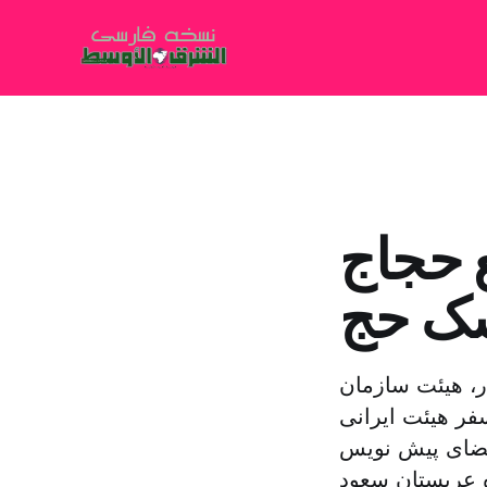
 حجاج
سک حج
ر، هیئت سازمان
فر هیئت ایرانی
امضای پیش نویس
ه عربستان سعود