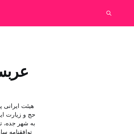
عربست
هیئت ایرانی پ
حج و زیارت ای
به شهر جده، ت
توافقنامه سا