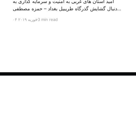
امید استان های غربی به امنیت و سرمایه گذاری به
دنبال گشایش گذرگاه طریبیل بغداد – حمزه مصطفی
یک روز بیشتر از اعلام خبر گشایش گذرگاه مرزی
3 min read
۰۴ فوریه ۲۰۱۹
طریبیل توسط عادل عبد المهدی نخست وزیر عراق و
عمر الرزاز همتای اردنی اش نگذشته بود که ده ها
کامیون روز یکشنبه (۳ فوریه) از اردن از این […]
Sign up