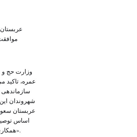
عربستان 
موافقت 
وزارت حج و ع
عمره، تاکید می
سازماندهی ح
شهروندان این 
عربستان سعودی
اساس توصیه‌
همکاری جهت خدمت به حجاج بیت الله الحرام و تسهیل حضور آنها تاکید می‌کند».