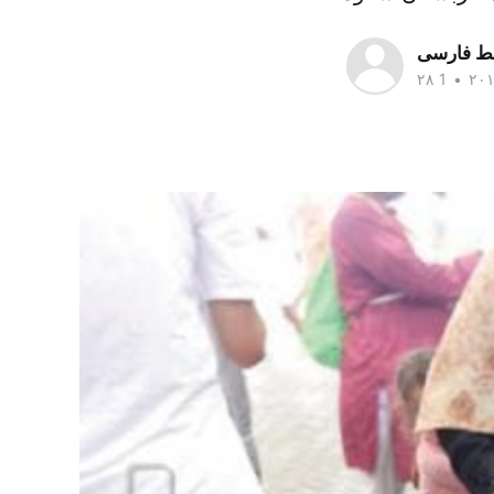
سط فارسی
•