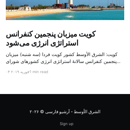
کویت میزبان پنجمین کنفرانس
استراتژی انرژی می‌شود
کویت: الشرق الأوسط کشور کویت فردا (سه شنبه) میزبان
پنجمین کنفرانس سالانهٔ استراتژی انرژی کشورهای شورای
همکاری خلیج می‌شود. به گزارش الشرق الاوسط، حدود ۳۰۰
1 min read
۰۴ فوریه ۲۰۱۹
متخصص از شرکت‌های جهانی نفت و گاز در این کنفرانس
شرکت خواهند کرد. سازمان نفت کویت روز گذشته طی
بیانیه‌ای اعلام کرد که میزبان این کنفرانس به سرپرس
الشرق الأوسط - آرشیو فارسی
© ۲۰۲۶
Sign up