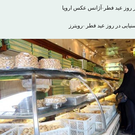
ر روز عید فطر-آژانس عکس اروپا
یایی در روز عید فطر -رویترز