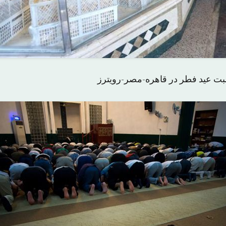
بت عید فطر در قاهره-مصر-رویترز