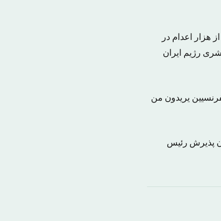
ز هزار اعدام در
یاه حقوق ‌بشری رژیم ایران
اره روحانی، أن ۸۳ فی المائه من الفرنسیین یریدون من
دن پذیرش رئیس