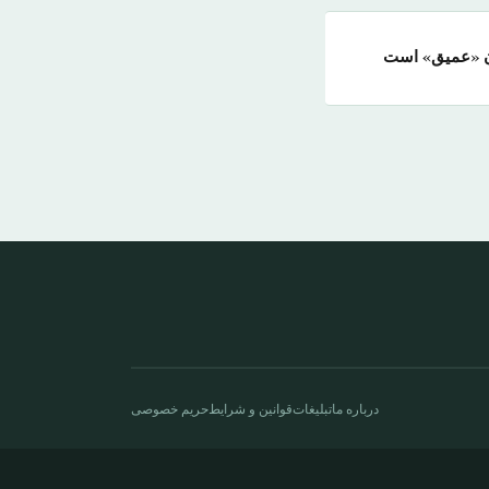
ران «عمیق» است
درباره ما
تبلیغات
قوانین و شرایط
حریم خصوصی