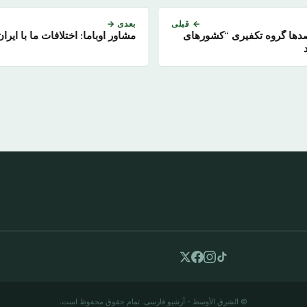
← قبلی
بعدی →
صدها گروه تکفیری “کشورهای
مشاور اوباما: اختلافات ما با ای
© الشرق الأوسط - آرشیو فارسی. تمام حقوق محفوظ است.