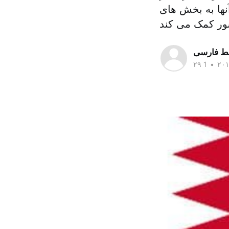
نها به بخش های
سط فارسی
•