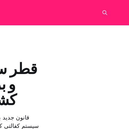
قطر سی
و ب
کشور ۵ سال را
قانون جدید ب
سیستم کفالتی که 