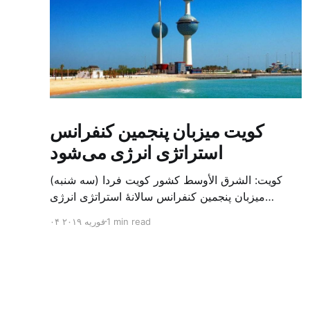
کویت میزبان پنجمین کنفرانس
استراتژی انرژی می‌شود
کویت: الشرق الأوسط کشور کویت فردا (سه شنبه)
میزبان پنجمین کنفرانس سالانهٔ استراتژی انرژی
کشورهای شورای همکاری خلیج می‌شود. به گزارش
1 min read
۰۴ فوریه ۲۰۱۹
الشرق الاوسط، حدود ۳۰۰ متخصص از شرکت‌های
جهانی نفت و گاز در این کنفرانس شرکت خواهند کرد.
سازمان نفت کویت روز گذشته طی بیانیه‌ای اعلام کرد
که میزبان این کنفرانس به سرپرس