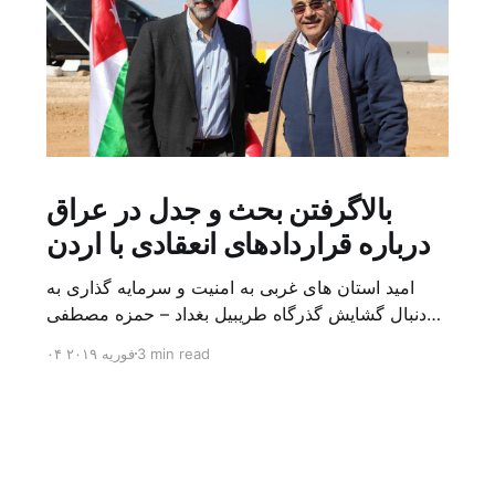
بالاگرفتن بحث و جدل در عراق
درباره قراردادهای انعقادی با اردن
امید استان های غربی به امنیت و سرمایه گذاری به
دنبال گشایش گذرگاه طریبیل بغداد – حمزه مصطفی
یک روز بیشتر از اعلام خبر گشایش گذرگاه مرزی
3 min read
۰۴ فوریه ۲۰۱۹
طریبیل توسط عادل عبد المهدی نخست وزیر عراق و
عمر الرزاز همتای اردنی اش نگذشته بود که ده ها
کامیون روز یکشنبه (۳ فوریه) از اردن از این […]