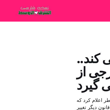
 کند..
رجی از
طر اعلام کرد که
انون دیگر تغییر