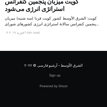
کویت میزبان پنجمین کنفرانس
استراتژی انرژی می‌شود
کویت: الشرق الأوسط کشور کویت فردا (سه شنبه) میزبان
پنجمین کنفرانس سالانهٔ استراتژی انرژی کشورهای شورای
همکاری خلیج می‌شود. به گزارش الشرق الاوسط، حدود ۳۰۰
1 min read
۰۴ فوریه ۲۰۱۹
متخصص از شرکت‌های جهانی نفت و گاز در این کنفرانس
شرکت خواهند کرد. سازمان نفت کویت روز گذشته طی
بیانیه‌ای اعلام کرد که میزبان این کنفرانس به سرپرس
الشرق الأوسط - آرشیو فارسی
© ۲۰۲۶
Sign up
Powered by Ghost