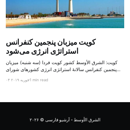
کویت میزبان پنجمین کنفرانس
استراتژی انرژی می‌شود
کویت: الشرق الأوسط کشور کویت فردا (سه شنبه) میزبان
پنجمین کنفرانس سالانهٔ استراتژی انرژی کشورهای شورای
همکاری خلیج می‌شود. به گزارش الشرق الاوسط، حدود ۳۰۰
1 min read
۰۴ فوریه ۲۰۱۹
متخصص از شرکت‌های جهانی نفت و گاز در این کنفرانس
شرکت خواهند کرد. سازمان نفت کویت روز گذشته طی
بیانیه‌ای اعلام کرد که میزبان این کنفرانس به سرپرس
الشرق الأوسط - آرشیو فارسی
© ۲۰۲۶