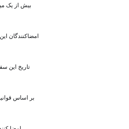
بیش از یک می
امضاکنندگان این ط
تاریخ این س
بر اساس قوانین
امضا کنندگان این طومار گفته‌اند آقای ترامپ خاطر ملکه الیزابت را آزرده می‌کند.