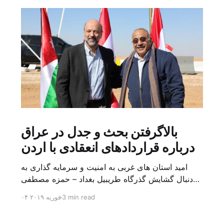
بالاگرفتن بحث و جدل در عراق
درباره قراردادهای انعقادی با اردن
امید استان های غربی به امنیت و سرمایه گذاری به
دنبال گشایش گذرگاه طریبیل بغداد – حمزه مصطفی
یک روز بیشتر از اعلام خبر گشایش گذرگاه مرزی
3 min read
۰۴ فوریه ۲۰۱۹
طریبیل توسط عادل عبد المهدی نخست وزیر عراق و
عمر الرزاز همتای اردنی اش نگذشته بود که ده ها