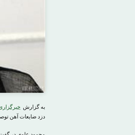
به گزارش
خبرگزاری
دزد ضایعات آهن توصیف
محمود علوی در گفت‌و