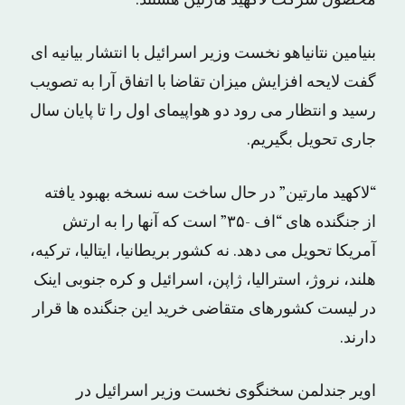
محصول شرکت لاکهید مارتین هستند.
بنیامین نتانیاهو نخست وزیر اسرائیل با انتشار بیانیه ای
گفت لایحه افزایش میزان تقاضا با اتفاق آرا به تصویب
رسید و انتظار می رود دو هواپیمای اول را تا پایان سال
جاری تحویل بگیریم.
“لاکهید مارتین” در حال ساخت سه نسخه بهبود یافته
از جنگنده های “اف -۳۵” است که آنها را به ارتش
آمریکا تحویل می دهد. نه کشور بریطانیا، ایتالیا، ترکیه،
هلند، نروژ، استرالیا، ژاپن، اسرائیل و کره جنوبی اینک
در لیست کشورهای متقاضی خرید این جنگنده ها قرار
دارند.
اویر جندلمن سخنگوی نخست وزیر اسرائیل در