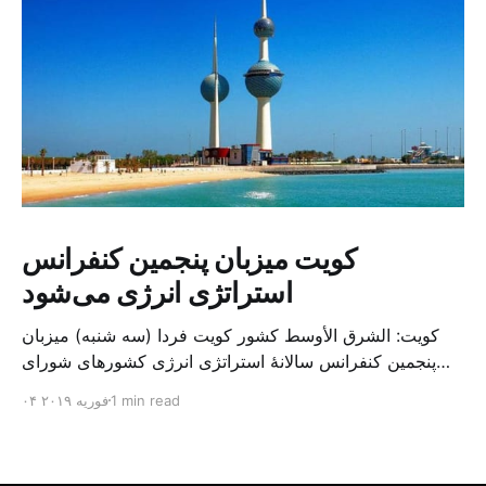
کویت میزبان پنجمین کنفرانس
استراتژی انرژی می‌شود
کویت: الشرق الأوسط کشور کویت فردا (سه شنبه) میزبان
پنجمین کنفرانس سالانهٔ استراتژی انرژی کشورهای شورای
همکاری خلیج می‌شود. به گزارش الشرق الاوسط، حدود ۳۰۰
1 min read
۰۴ فوریه ۲۰۱۹
متخصص از شرکت‌های جهانی نفت و گاز در این کنفرانس
شرکت خواهند کرد. سازمان نفت کویت روز گذشته طی
بیانیه‌ای اعلام کرد که میزبان این کنفرانس به سرپرس