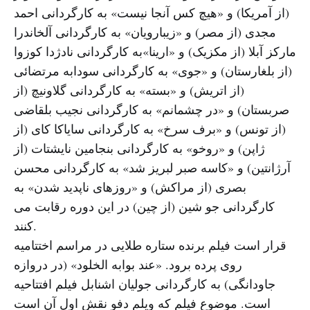
(از آمریکا) و «هیچ کس آنجا نیست» به کارگردانی احمد
مجدی (از مصر) و «زیبارویان» به کارگردانی آلخاندرا
مارکز آبلا (از مکزیک) و «ارینا»‌به کارگردانی نادژدا کوزوا
(از بلغارستان) و «جوی» به کارگردانی سودابه مرتضائی
(از اتریش) و «بسته» به کارگردانی گلاونیچ (از
صربستان) و «در چشمانم» به کارگردانی نجیب بلقاضی
(از تونس) و «برف سرخ» به کارگردانی سایاکا کای (از
ژاپن) و «روخو» به کارگردانی بنجامین نایشتات (از
آرژانتین) و «کاسه صبر لبریز شد» به کارگردانی محسن
بصری (از مراکش) و «روزهای ناپدید شدن» به
کارگردانی جو شین (از چین) در این دوره رقابت می
کنند.
قرار است فیلم برنده ستاره طلایی در مراسم اختتامیه
روی پرده برود. «عند بوابه الخلود» (در دروازه
جاودانگی) به کارگردانی جولیان اشنابل فیلم افتتاحیه
است. موضوع فیلم که ویلم دفو نقش اول آن است