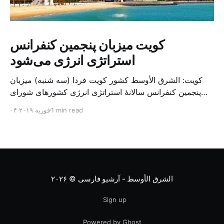
کویت میزبان پنجمین کنفرانس
استراتژی انرژی می‌شود
کویت: الشرق الأوسط کشور کویت فردا (سه شنبه) میزبان
پنجمین کنفرانس سالانهٔ استراتژی انرژی کشورهای شورای
همکاری خلیج می‌شود. به گزارش الشرق الاوسط، حدود ۳۰۰
1 min read
۰۴ فوریه ۲۰۱۹
متخصص از شرکت‌های جهانی نفت و گاز در این کنفرانس
شرکت خواهند کرد. سازمان نفت کویت روز گذشته طی
بیانیه‌ای اعلام کرد که میزبان این کنفرانس به سرپرس
الشرق الأوسط - آرشیو فارسی
© ۲۰۲۶
Sign up
Powered by Ghost