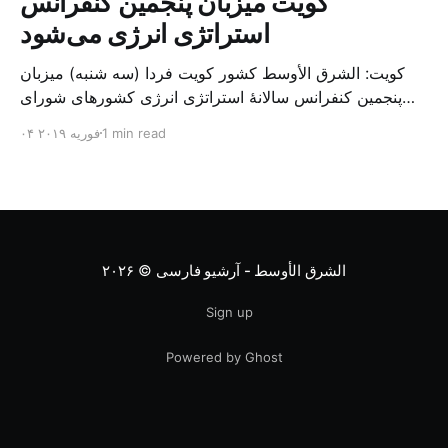
کویت میزبان پنجمین کنفرانس
استراتژی انرژی می‌شود
کویت: الشرق الأوسط کشور کویت فردا (سه شنبه) میزبان
پنجمین کنفرانس سالانهٔ استراتژی انرژی کشورهای شورای
همکاری خلیج می‌شود. به گزارش الشرق الاوسط، حدود ۳۰۰
1 min read
۰۴ فوریه ۲۰۱۹
متخصص از شرکت‌های جهانی نفت و گاز در این کنفرانس
شرکت خواهند کرد. سازمان نفت کویت روز گذشته طی
بیانیه‌ای اعلام کرد که میزبان این کنفرانس به سرپرس
الشرق الأوسط - آرشیو فارسی
© ۲۰۲۶
Sign up
Powered by Ghost