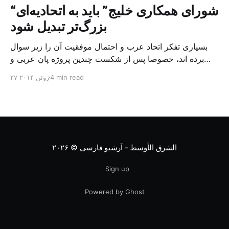
“شورای همکاری خلیج” باید به اتحادیه‌ای
بزرگ‌تر تبدیل شود
بسیاری تفکر اتحاد عرب و احتمال موفقیت آن را زیر سوال
برده اند، خصوصا پس از شکست چندین پروژه پان عربی و
امیدهای نقش بر آب شده این جنبش ها در طول جنگ سرد. با
4 min read
۲۷ ژوئن ۲۰۱۴
این حال، همیشه تمایل به سمت همکاری و هم‌گرایی در میان
کشورهای عربی وجود داشته، خصوصا در میان آن ها […]
الشرق الأوسط - آرشیو فارسی
© ۲۰۲۶
Sign up
Powered by Ghost