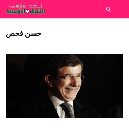
حسن فحص