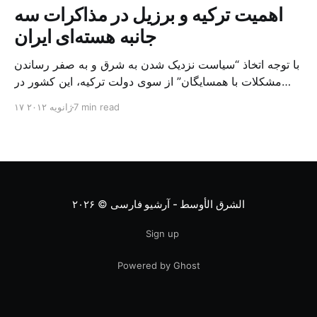
اهمیت ترکیه و برزیل در مذاکرات سه
جانبه هسته‌ای ایران
با توجه اتخاذ “سیاست نزدیک شدن به شرق و به صفر رساندن
مشکلات با همسایگان” از سوی دولت ترکیه، این کشور در
چندین مرحله استراتژی سیاست باز با ایران را در پیش گرفت
7 min read
۱۷ ژانویه ۲۰۱۲
و به توسعه روابط با این کشور پرداخت. این اقدام با استقبال
تهران از مشارکت آنکارا در مساله اتمی همراه شده بود […]
الشرق الأوسط - آرشیو فارسی
© ۲۰۲۶
Sign up
Powered by Ghost