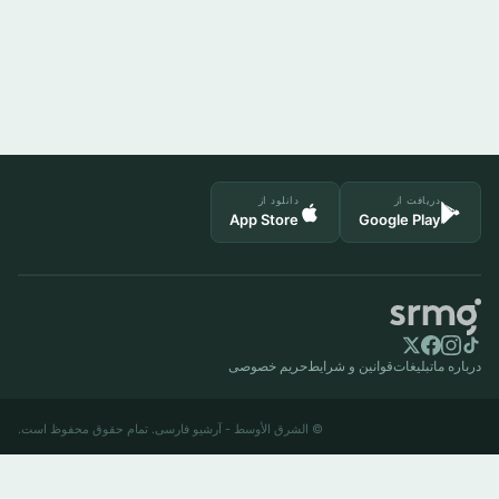
دریافت از
دانلود از
App Store
Google Play
درباره ما
تبلیغات
قوانین و شرایط
حریم خصوصی
© الشرق الأوسط - آرشیو فارسی. تمام حقوق محفوظ است.