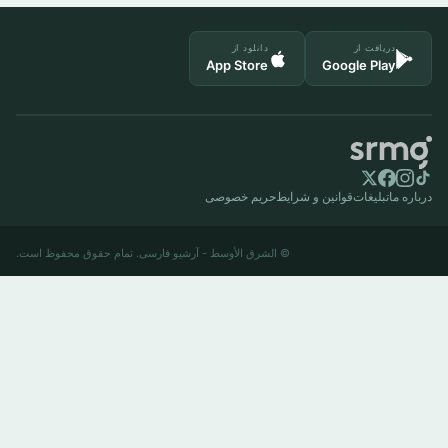
دریافت از
دانلود از
App Store
Google Play
درباره ما
تبلیغات
قوانین و شرایط
حریم خصوصی
© الشرق الأوسط - آرشیو فارسی. تمام حقوق محفوظ است.