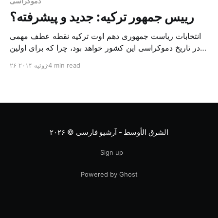
دموکراسی
رییس جمهور ترکیه: جدید و پیشرفته؟
انتخابات ریاست جمهوری دهم اوت ترکیه نقطه عطف مهمی
در تاریخ دموکراسی این کشور خواهد بود، چرا که برای اولین
بار قرار است رییس جمهور این کشور به صورت مستقیم با
4 min read
۲۶ ژوئیه ۲۰۱۴
آرای مردمی انتخاب شود. پس از حدود دو سال بحث مفصل،
حزب حاکم ترکیه یعنی حزب عدالت و توسعه تصمیم گرفت
نظام اداره کشور […]
الشرق الأوسط - آرشیو فارسی
© ۲۰۲۶
Sign up
Powered by Ghost