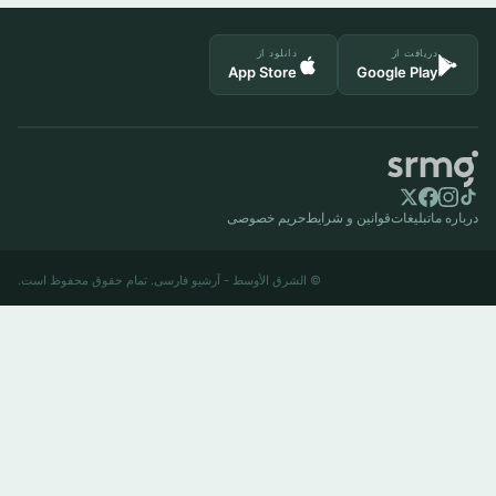
دریافت از
دانلود از
App Store
Google Play
درباره ما
تبلیغات
قوانین و شرایط
حریم خصوصی
© الشرق الأوسط - آرشیو فارسی. تمام حقوق محفوظ است.