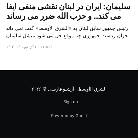
سلیمان: ایران در لبنان نقشی منفی ایفا
می کند.. و حزب الله ضرر می رساند
رئیس جمهور سابق لبنان به «الشرق الأوسط» گفت نمی داند
بحران ریاست جمهوری چه موقع حل می شود میشل سلیمان
رئیس جمهور سابق لبنان، نقش منفی که ایران در کشورش
1 min read
۱۳ ژانویه ۲۰۱۶
ایفا می کند را مورد انتقاد قرار داد و گفت: «ایران به جز
دوستی، هیچ چیز ملموسی به لبنان تقدیم نکرد». وی در
گفتگویی که […]
الشرق الأوسط - آرشیو فارسی
© ۲۰۲۶
Sign up
Powered by Ghost