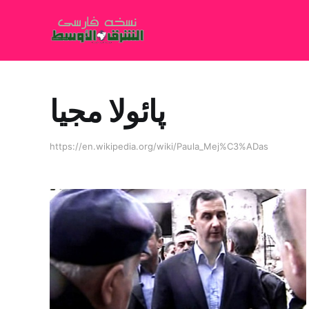
پائولا مجیا
https://en.wikipedia.org/wiki/Paula_Mej%C3%ADas