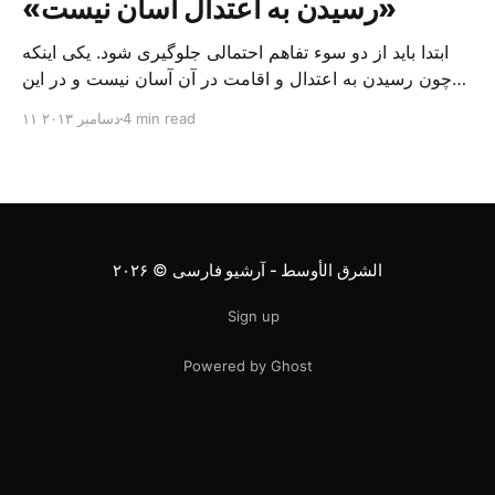
«رسیدن به اعتدال آسان نیست»
ابتدا باید از دو سوء تفاهم احتمالی جلوگیری شود. یکی اینکه
چون رسیدن به اعتدال و اقامت در آن آسان نیست و در این
نوشته قدری از دشواریهای سیر در راه اعتدال بیان شده است،
4 min read
۱۱ دسامبر ۲۰۱۳
شاید خواننده نظر نویسنده را بدبینانه بداند و حتی آن را مغایر و
متضاد با گفتار سیاسی که از امید […]
الشرق الأوسط - آرشیو فارسی
© ۲۰۲۶
Sign up
Powered by Ghost