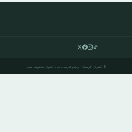
© الشرق الأوسط - آرشیو فارسی. تمام حقوق محفوظ است.