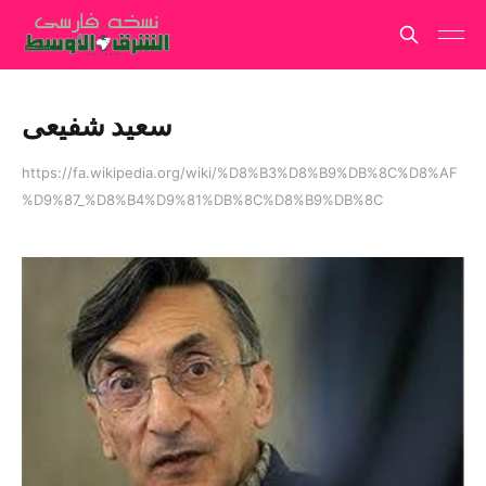
سعید شفیعی
https://fa.wikipedia.org/wiki/%D8%B3%D8%B9%DB%8C%D8%AF
%D9%87_%D8%B4%D9%81%DB%8C%D8%B9%DB%8C