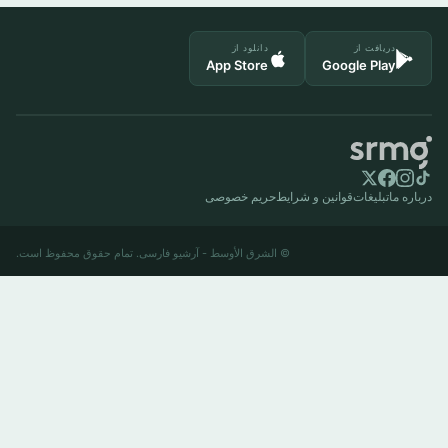
دریافت از
دانلود از
App Store
Google Play
درباره ما
تبلیغات
قوانین و شرایط
حریم خصوصی
© الشرق الأوسط - آرشیو فارسی. تمام حقوق محفوظ است.